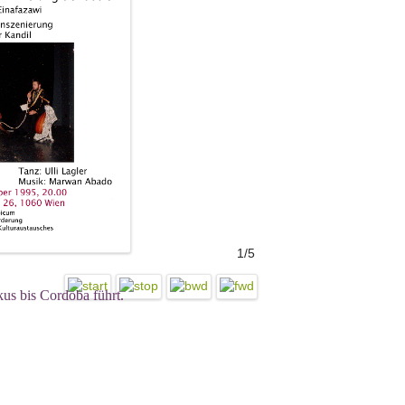
1/5
kus bis Cordoba führt.