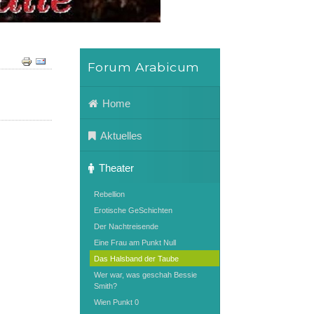
Forum Arabicum
Home
Aktuelles
Theater
Rebellion
Erotische GeSchichten
Der Nachtreisende
Eine Frau am Punkt Null
Das Halsband der Taube
Wer war, was geschah Bessie
Smith?
Wien Punkt 0