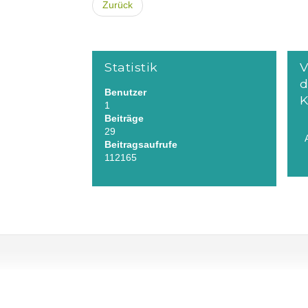
Zurück
Statistik
V
d
Benutzer
K
1
Beiträge
29
Beitragsaufrufe
112165