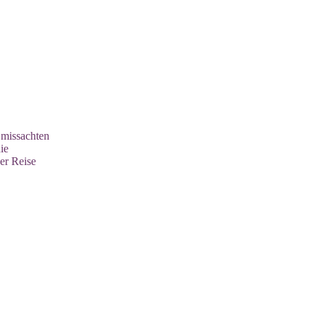
 missachten
die
ser Reise