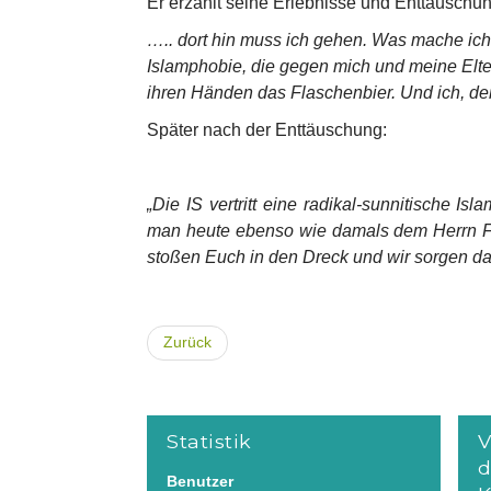
Er erzählt seine Erlebnisse und Enttäuschu
….. dort hin muss ich gehen. Was mache ic
Islamphobie, die gegen mich und meine Elte
ihren Händen das Flaschenbier. Und ich, der
Später nach der Enttäuschung:
„Die IS vertritt eine radikal-sunnitische I
man heute ebenso wie damals dem Herrn Führ
stoßen Euch in den Dreck und wir sorgen daf
Zurück
Statistik
V
d
Benutzer