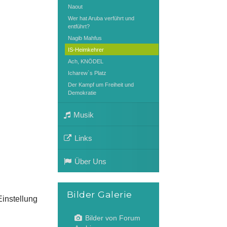
Naout
Wer hat Aruba verführt und
entführt?
Nagib Mahfus
IS-Heimkehrer
Ach, KNÖDEL
Icharew`s Platz
Der Kampf um Freiheit und
Demokratie
Musik
Links
Über Uns
Bilder Galerie
instellung
Bilder von Forum