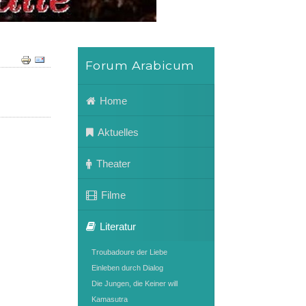
Forum Arabicum
Home
Aktuelles
Theater
Filme
Literatur
Troubadoure der Liebe
Einleben durch Dialog
Die Jungen, die Keiner will
Kamasutra