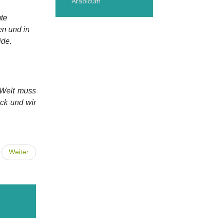
Arabicum
mte
en und in
ide.
r Welt muss
ck und wir
Weiter